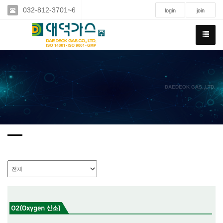
032-812-3701~6
login
join
DAEDEOK GAS.,LTD.