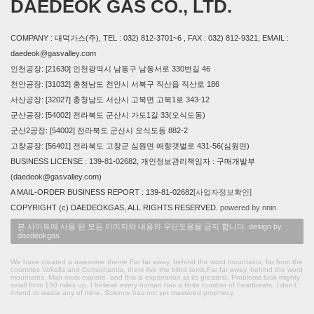
DAEDEOK GAS CO., LTD.
COMPANY : 대덕가스(주), TEL : 032) 812-3701~6 , FAX : 032) 812-9321, EMAIL :
daedeok@gasvalley.com
인천공장: [21630] 인천광역시 남동구 남동서로 330번길 46
천안공장: [31032] 충청남도 천안시 서북구 직산읍 직산로 186
서산공장: [32027] 충청남도 서산시 고북면 고북1로 343-12
군산공장: [54002] 전라북도 군산시 가도1길 33(오식도동)
군산2공장: [54002] 전라북도 군산시 오식도동 882-2
고창공장: [56401] 전라북도 고창군 심원면 애향갯벌로 431-56(심원면)
BUSINESS LICENSE : 139-81-02682, 개인정보관리책임자 : 구매개발부
(daedeok@gasvalley.com)
A MAIL-ORDER BUSINESS REPORT : 139-81-02682
[사업자정보확인]
COPYRIGHT (c) DAEDEOKGAS, ALL RIGHTS RESERVED.
powered by nnin
본 사이트에 사용 된 모든 이미지와 내용의 무단도용을 금지 합니다. design by
daedeokgas
We have created a awesome theme Far far away, behind the word mountains, far from the
countries Vokalia and Consonantia, there live the blind texts.Far far away, behind the word
mountains, Man must explore, and this is exploration at its greatest. Problems look mighty
small from 150 miles up. I believe every human has a finite number of heartbeats. I don't
intend to waste any of mine. Science has not yet mastered prophecy.